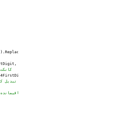
().Replace(
"i"
, 
"18"
).Replace(
"r"
, 
"27"
);

stDigit, 
""
);

کانکت 
4FirstDigit;

تبدیل کردن ش
/تقسیم عدد نهایی به مقدار 97 - اگر باقیمانده برابر با عدد یک شود این رشته شبا صحیح خواهد بود