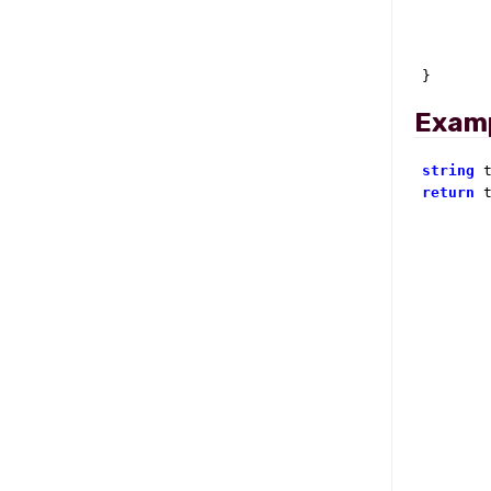
        
}
Exam
string
 
return
 