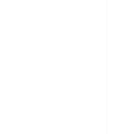
        
        
        