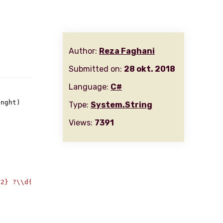
Author:
Reza Faghani
Submitted on:
28 okt. 2018
Language:
C#
enght
)
Type:
System.String
Views:
7391
{2} ?\\d{4} ?\\d{4} ?\\d{4} ?\\d{4} ?[\\d]{0,2}"
,
