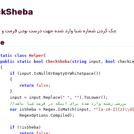
ckSheba
ce
static
class
Helper
{

public
static
bool
CheckSheba
(
string
 input, 
bool
 checkL
{

if
 (input.IsNullOrEmptyOrWhiteSpace())

    {

return
false
;

    }

     input = input.Replace(
" "
, 
""
).ToLower();

//بررسی رشته وارد شده برای اینکه در فرمت شبا باشد
var
 isSheba = Regex.IsMatch(input, 
"^[a-zA-Z]{2}\\d
        RegexOptions.Compiled);

if
 (!isSheba)

return
false
;
