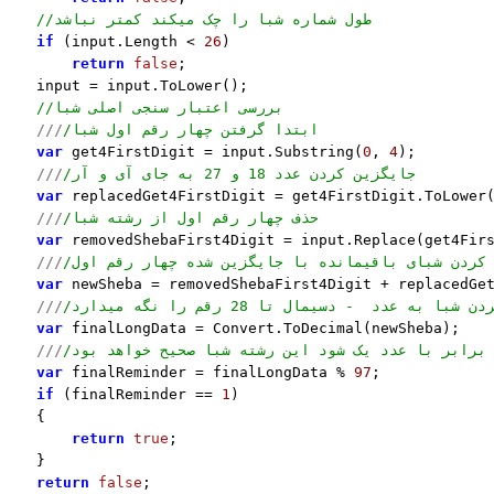
//طول شماره شبا را چک میکند کمتر نباشد
if
 (input.Length < 
26
)

return
false
;

    input = input.ToLower();

//بررسی اعتبار سنجی اصلی شبا
///
/ابتدا گرفتن چهار رقم اول شبا
var
 get4FirstDigit = input.Substring(
0
, 
4
);

///
/جایگزین کردن عدد 18 و 27 به جای آی و آر
var
 replacedGet4FirstDigit = get4FirstDigit.ToLower
///
/حذف چهار رقم اول از رشته شبا
var
 removedShebaFirst4Digit = input.Replace(get4Fir
///
/کردن شبای باقیمانده با جایگزین شده چهار رقم اول
var
 newSheba = removedShebaFirst4Digit + replacedGet
///
/با به عدد  - دسیمال تا 28 رقم را نگه میدارد
var
 finalLongData = Convert.ToDecimal(newSheba);

///
var
 finalReminder = finalLongData % 
97
;

if
 (finalReminder == 
1
)

    {

return
true
;

    }

return
false
;
