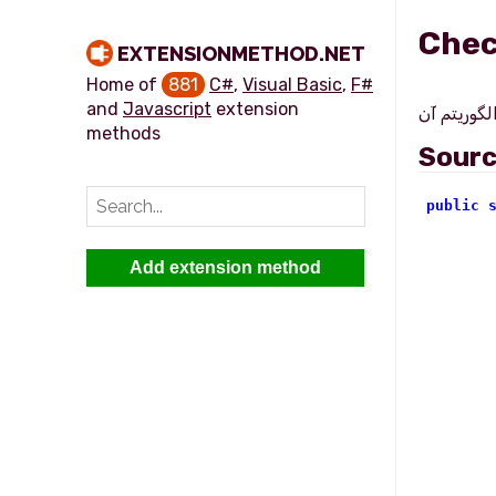
Che
EXTENSIONMETHOD.NET
Home of
881
C#
,
Visual Basic
,
F#
and
Javascript
extension
methods
Sour
public
        
Add extension method
        
        
       
        