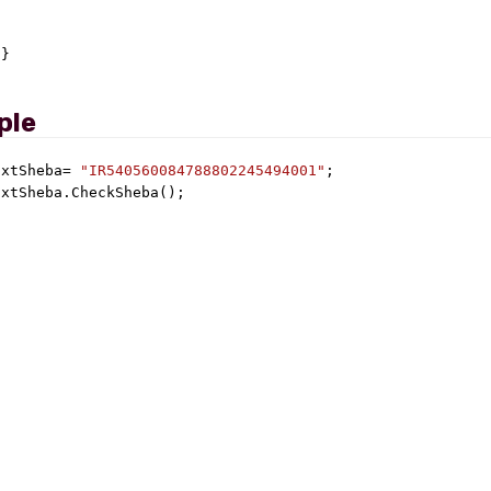
}

ple
txtSheba= 
"IR540560084788802245494001"
txtSheba.CheckSheba();